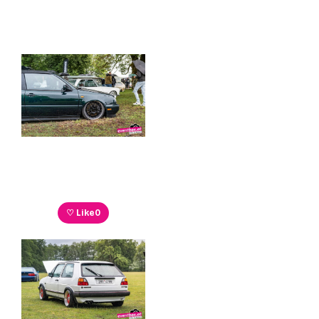
♡ Like
0