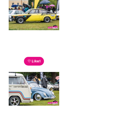
♡ Like
1