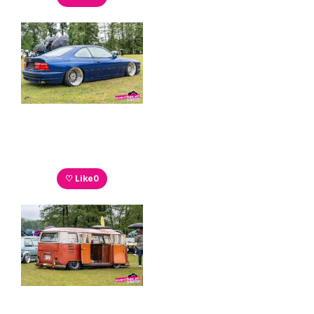
♡ Like
0