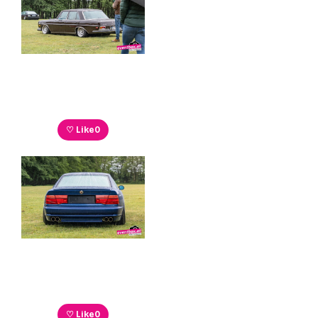
♡ Like
0
♡ Like
0