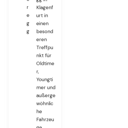
r
Klagenf
e
urt in
g
einen
g
besond
eren
Treffpu
nkt für
Oldtime
r,
Youngti
mer und
außerge
wöhnlic
he
Fahrzeu
ge.