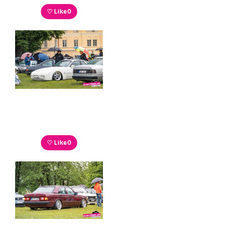
♡ Like
0
♡ Like
0