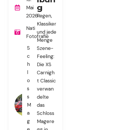
g
Mai
2026
Regen,
Klassiker
Nati
und jede
Fotofrafie
Menge
S
Szene-
c
Feeling:
h
Die XS
l
Carnigh
o
t Classic
s
verwan
s
delte
M
das
a
Schloss
g
Magere
e
gg in