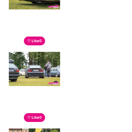
♡ Like
0
♡ Like
0