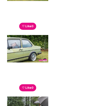
♡ Like
0
♡ Like
0