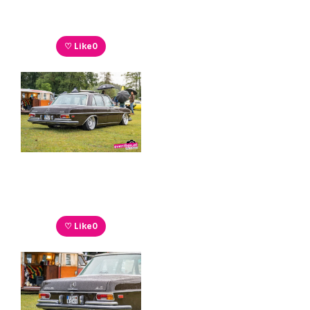
♡ Like
0
♡ Like
0