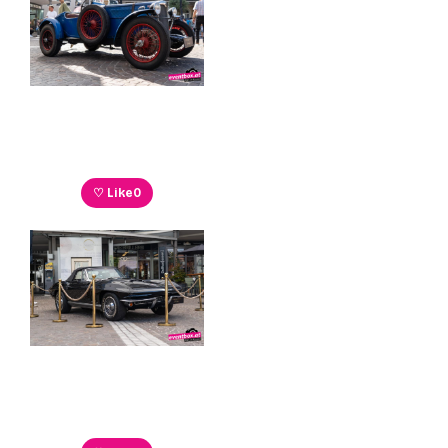
♡ Like
0