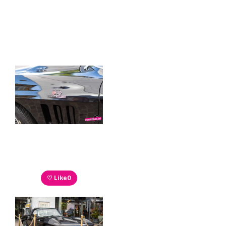
♡ Like
0