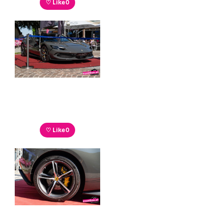
♡ Like
0
♡ Like
0