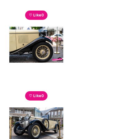
♡ Like
0
♡ Like
0