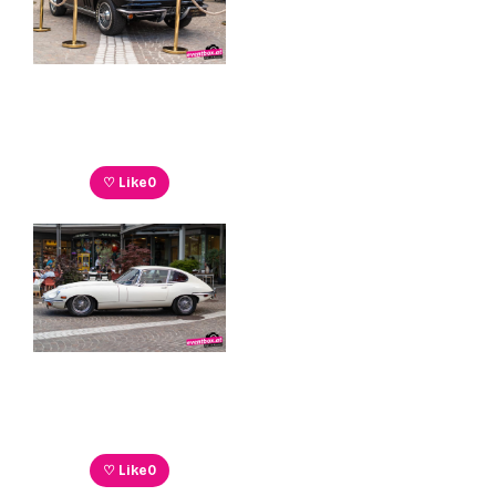
♡ Like
0
♡ Like
0