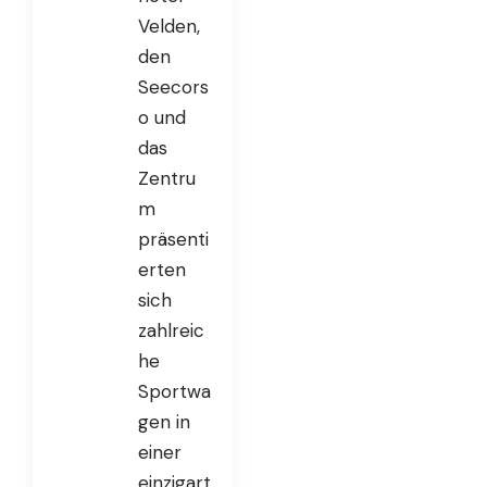
Velden,
den
Seecors
o und
das
Zentru
m
präsenti
erten
sich
zahlreic
he
Sportwa
gen in
einer
einzigart