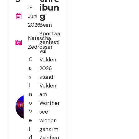
ibun
19.
g
Juni
2026
Beim
Sportwa
Natascha
genfesti
Zedrosser
val
C
Velden
a
2026
s
stand
i
Velden
n
am
o
Wörther
V
see
e
wieder
l
ganz im
d
Zeichen