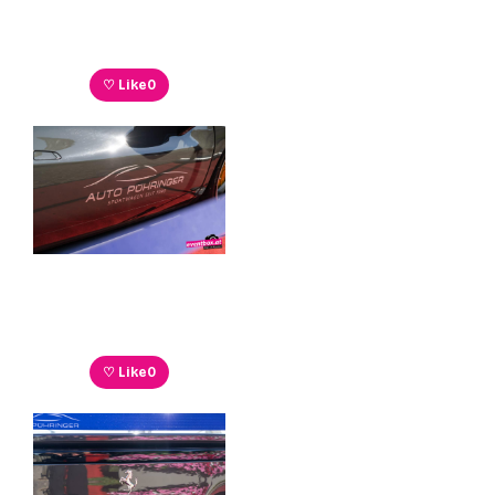
♡ Like
0
♡ Like
0