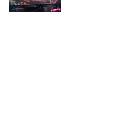
♡ Like
0
♡ Like
0