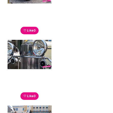
♡ Like
0
♡ Like
0