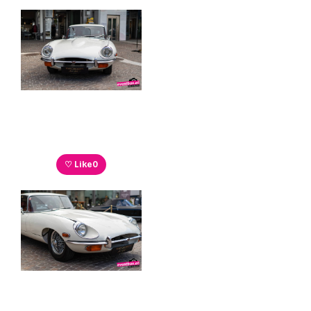
♡ Like
0