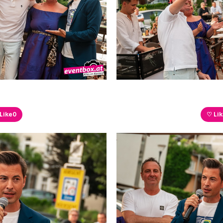
Like
0
♡ Li