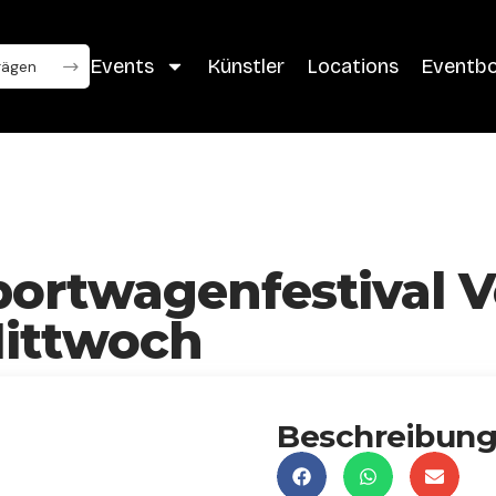
Events
Künstler
Locations
Eventb
portwagenfestival 
Mittwoch
Beschreibun