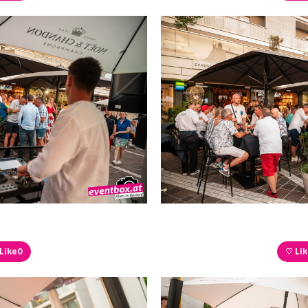
Like
0
♡ Li