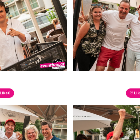
Like
0
♡ Li