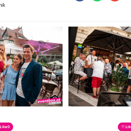
nik
Like
0
♡ Li