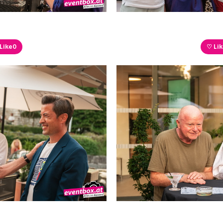
Like
0
♡ Li