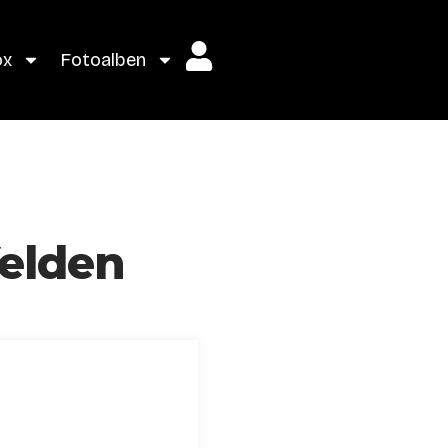
ox
Fotoalben
Velden
g