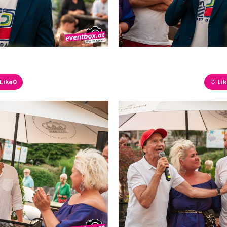
Like
0
♡ Li