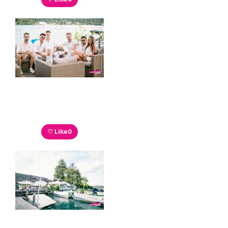
♡ Like
0