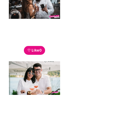
♡ Like
0
♡ Like
0