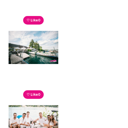
♡ Like
0
♡ Like
0