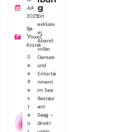
g
Juli
2025
Ein
exklusiv
Ilja
er
"Pixxel"
Abend
Kriznik
voller
S
Genuss
e
und
e
Entertai
R
nment
e
im See
s
Restaur
t
ant
a
Saag –
u
direkt
r
unter