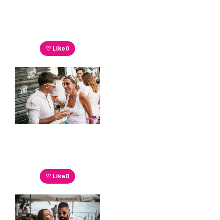
♡ Like
0
♡ Like
0