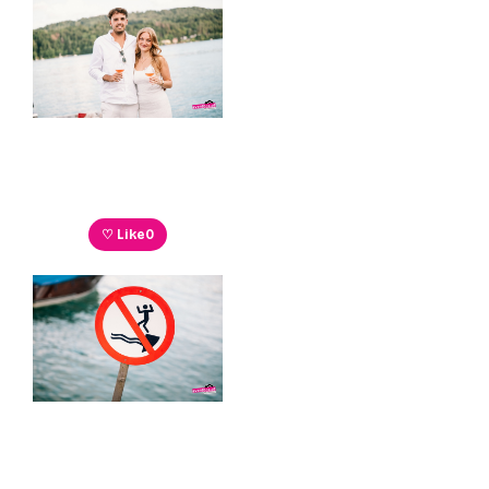
♡ Like
0