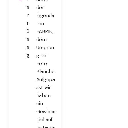
a
der
n
legendä
t
ren
S
FABRIK,
a
dem
a
Ursprun
g
g der
Fête
Blanche.
Aufgepa
sst wir
haben
ein
Gewinns
piel auf
Instagra