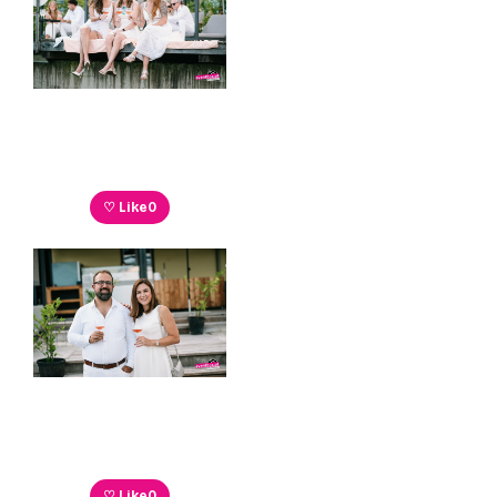
♡ Like
0
♡ Like
0