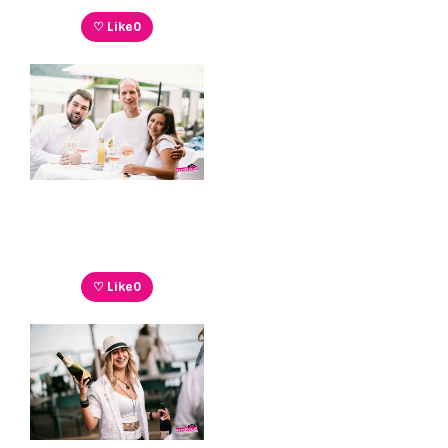
♡ Like
0
♡ Like
0