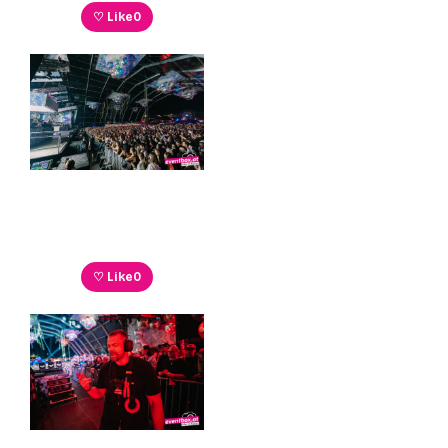
♡ Like
0
♡ Like
0