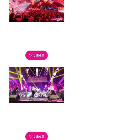
♡ Like
0
♡ Like
0