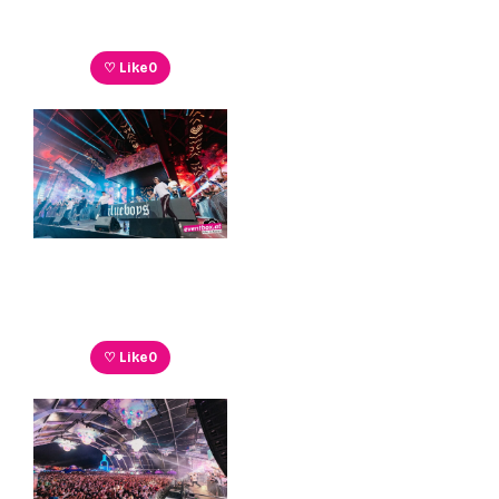
♡ Like
0
♡ Like
0