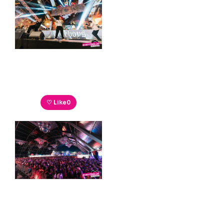
♡ Like
0