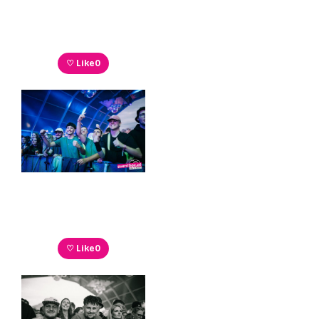
♡ Like
0
♡ Like
0