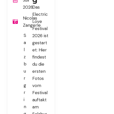
g
Juli
2026
Das
Electric
Nicolas
Love
Zangerle
Festival
S
2026 ist
a
gestart
l
et: Hier
z
findest
b
du die
u
ersten
r
Fotos
g
vom
r
Festival
i
auftakt
n
am
g