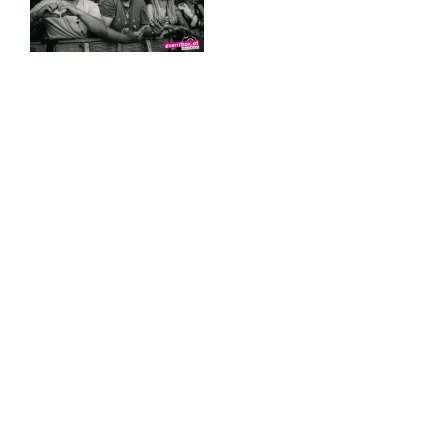
♡ Like
0
♡ Like
0