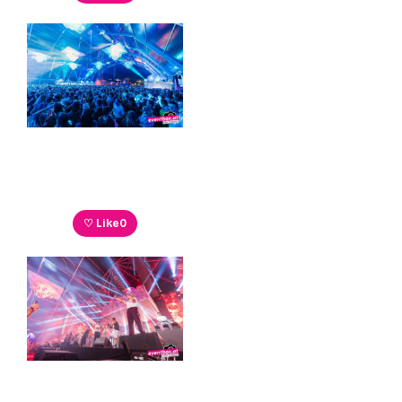
♡ Like
0