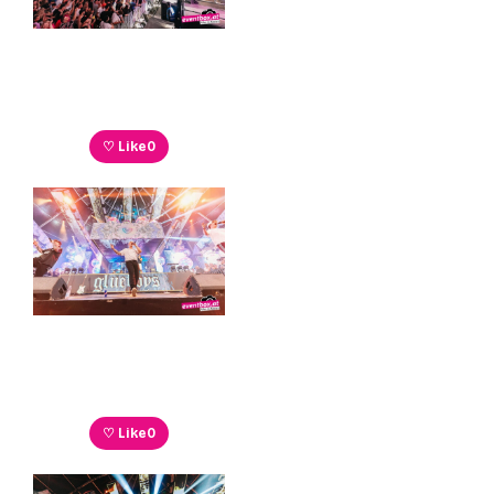
♡ Like
0
♡ Like
0