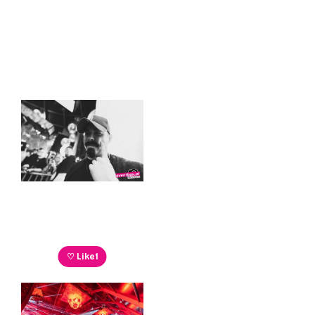
♡ Like
1