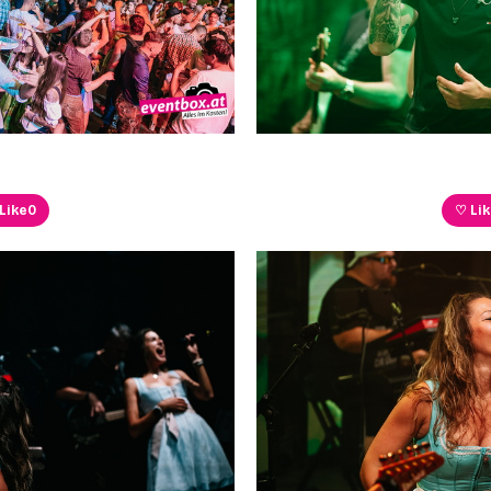
Like
0
♡ Li