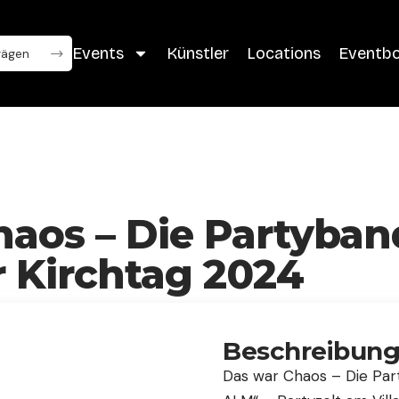
Events
Künstler
Locations
Eventb
haos – Die Partyba
r Kirchtag 2024
Beschreibun
4
Das war Chaos – Die Par