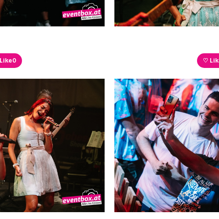
Like
0
♡ Li