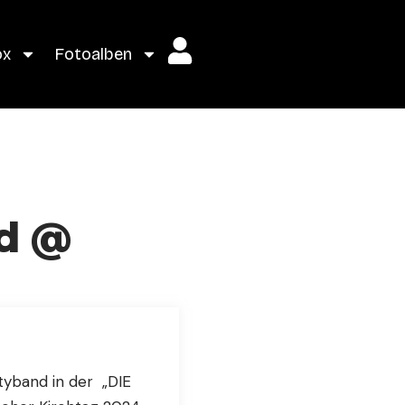
ox
Fotoalben
nd @
g
tyband in der „DIE