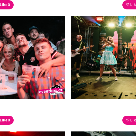
Like
0
♡ Li
Like
0
♡ Li