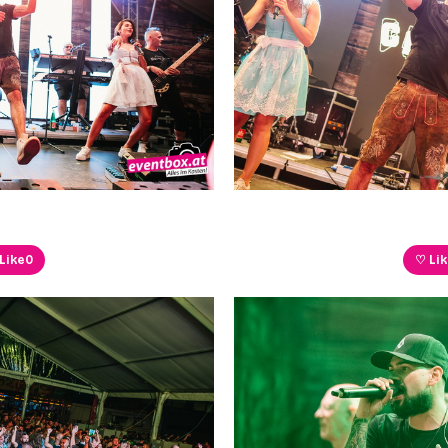
Like
0
♡ Li