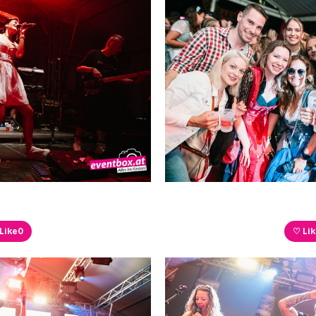
Like
0
♡ Li