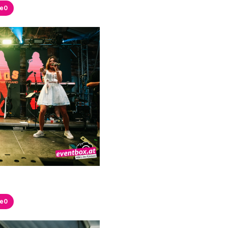
ke
0
ke
0