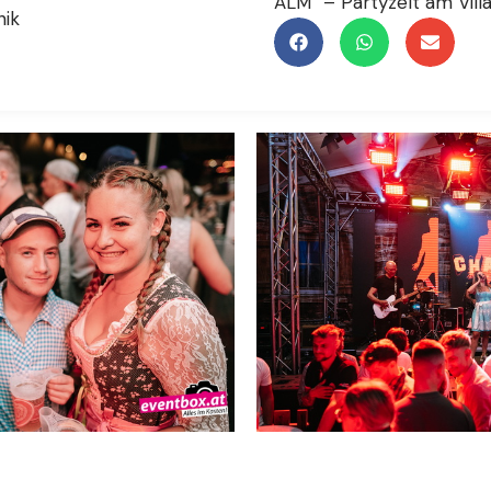
ALM“ – Partyzelt am Vill
nik