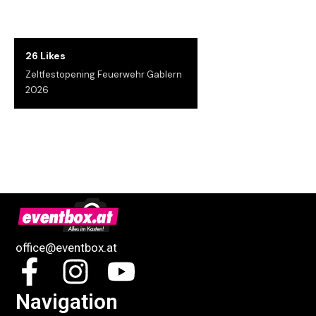
26 Likes
Zeltfestopening Feuerwehr Gablern
2026
office@eventbox.at
Navigation