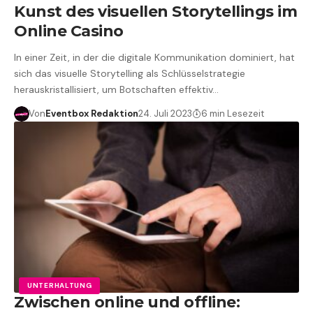
Kunst des visuellen Storytellings im
Online Casino
In einer Zeit, in der die digitale Kommunikation dominiert, hat
sich das visuelle Storytelling als Schlüsselstrategie
herauskristallisiert, um Botschaften effektiv…
Von
Eventbox Redaktion
24. Juli 2023
6 min Lesezeit
UNTERHALTUNG
Zwischen online und offline: