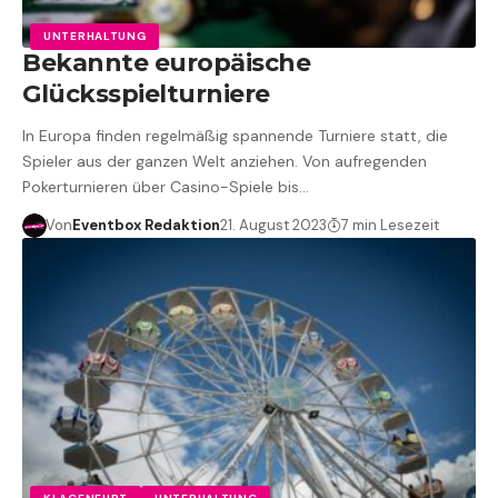
UNTERHALTUNG
Bekannte europäische
Glücksspielturniere
In Europa finden regelmäßig spannende Turniere statt, die
Spieler aus der ganzen Welt anziehen. Von aufregenden
Pokerturnieren über Casino-Spiele bis…
Von
Eventbox Redaktion
21. August 2023
7 min Lesezeit