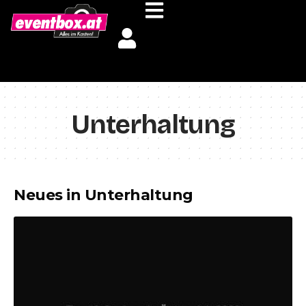
Unterhaltung
Neues in Unterhaltung