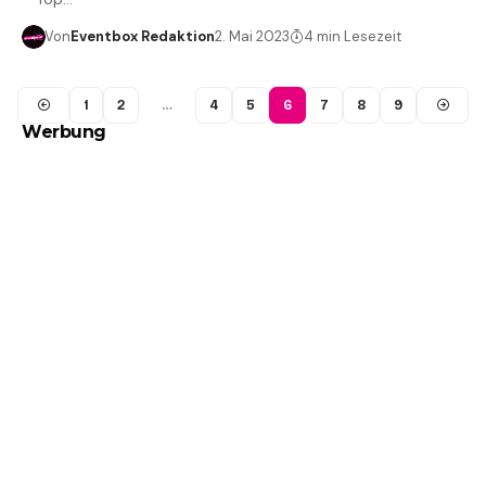
Von
Eventbox Redaktion
2. Mai 2023
4 min Lesezeit
1
2
…
4
5
6
7
8
9
Werbung