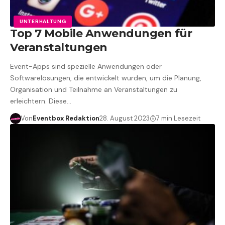
UNTERHALTUNG
Top 7 Mobile Anwendungen für
Veranstaltungen
Event-Apps sind spezielle Anwendungen oder
Softwarelösungen, die entwickelt wurden, um die Planung,
Organisation und Teilnahme an Veranstaltungen zu
erleichtern. Diese…
Von
Eventbox Redaktion
28. August 2023
7 min Lesezeit