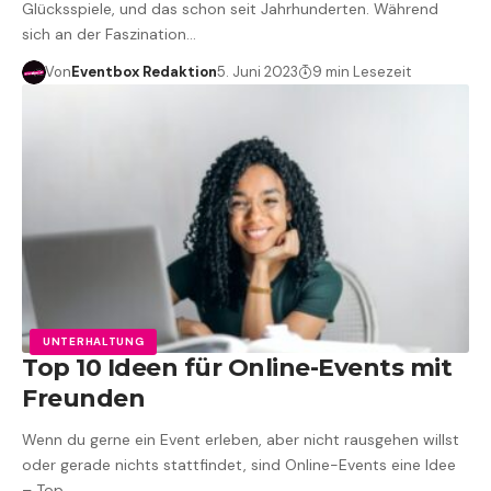
Glücksspiele, und das schon seit Jahrhunderten. Während
sich an der Faszination…
Von
Eventbox Redaktion
5. Juni 2023
9 min Lesezeit
UNTERHALTUNG
Top 10 Ideen für Online-Events mit
Freunden
Wenn du gerne ein Event erleben, aber nicht rausgehen willst
oder gerade nichts stattfindet, sind Online-Events eine Idee
– Top…