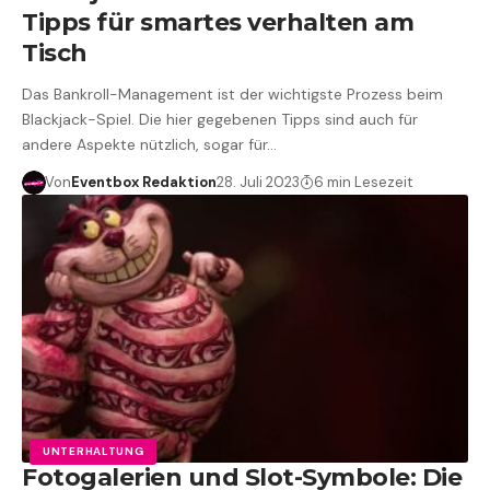
Tipps für smartes verhalten am
Tisch
Das Bankroll-Management ist der wichtigste Prozess beim
Blackjack-Spiel. Die hier gegebenen Tipps sind auch für
andere Aspekte nützlich, sogar für…
Von
Eventbox Redaktion
28. Juli 2023
6 min Lesezeit
UNTERHALTUNG
Fotogalerien und Slot-Symbole: Die