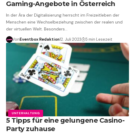
Gaming-Angebote in Österreich
In der Ära der Digitalisierung herrscht im Freizeitleben der
Menschen eine Wechselbeziehung zwischen der realen und
der virtuellen Welt. Besonders…
Von
Eventbox Redaktion
12. Juli 2023
5 min Lesezeit
UNTERHALTUNG
5 Tipps für eine gelungene Casino-
Party zuhause