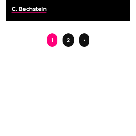
C. Bechstein
1
2
›